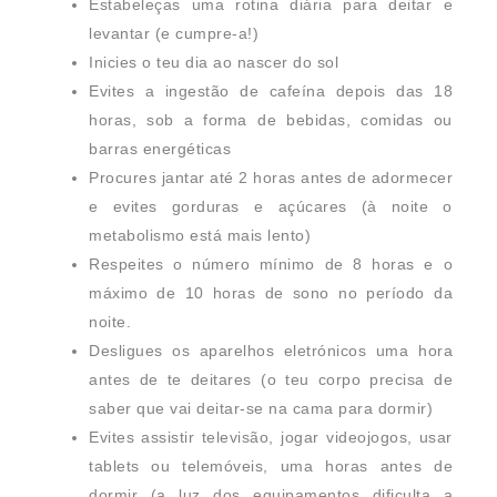
Estabeleças uma rotina diária para deitar e
levantar (e cumpre-a!)
Inicies o teu dia ao nascer do sol
Evites a ingestão de cafeína depois das 18
horas, sob a forma de bebidas, comidas ou
barras energéticas
Procures jantar até 2 horas antes de adormecer
e evites gorduras e açúcares (à noite o
metabolismo está mais lento)
Respeites o número mínimo de 8 horas e o
máximo de 10 horas de sono no período da
noite.
Desligues os aparelhos eletrónicos uma hora
antes de te deitares (o teu corpo precisa de
saber que vai deitar-se na cama para dormir)
Evites assistir televisão, jogar videojogos, usar
tablets ou telemóveis, uma horas antes de
dormir (a luz dos equipamentos dificulta a