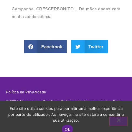
Campanha_CRESCERBONITO_ De mãos dadas com
minha adolescência
Facebook
Twitter
Política de Privacidade
©
2026
Missionárias Boa Nova Todos os direitos reservados. Feito
Este site utiliza cookies para permitir uma melhor experiência
com
na
Terra das Ideias
.
por parte do utilizador. Ao navegar no site estará a consentir a
sua utilização.
Ok